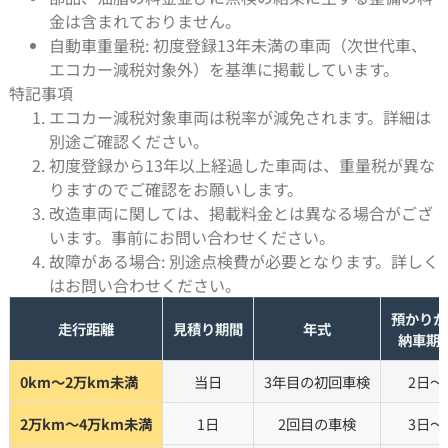
金は含まれておりません。
自動車重量税: 初度登録13年未満の車両（次世代車、
エコカー減税対象外）を基準に掲載しています。
特記事項
エコカー減税対象車両は税率が減免されます。詳細は
別途ご確認ください。
初度登録から13年以上経過した車両は、重量税が異な
りますのでご確認をお願いします。
改造車両に関しては、掲載料金とは異なる場合がござ
います。事前にお問い合わせください。
故障がある場合: 別途点検費が必要となります。詳しく
はお問い合わせください。
預かりか
走行距離
見積り期間
年式
納車期
0km～2万km未満
当日
3年目の初回車検
2日～
2万km～4万km未満
1日
2回目の車検
3日～