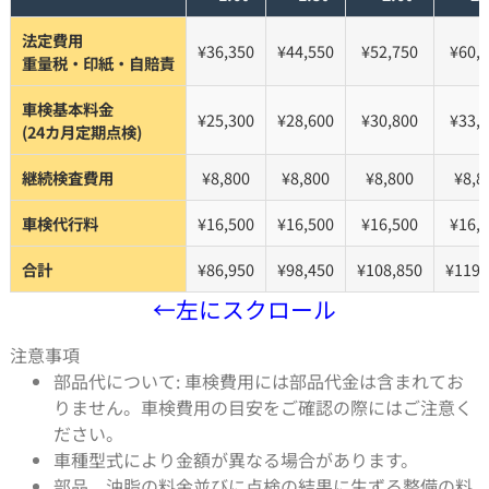
法定費用
¥36,350
¥44,550
¥52,750
¥60,
重量税・印紙・自賠責
車検基本料金
¥25,300
¥28,600
¥30,800
¥33,
(24カ月定期点検)
継続検査費用
¥8,800
¥8,800
¥8,800
¥8,8
車検代行料
¥16,500
¥16,500
¥16,500
¥16,
合計
¥86,950
¥98,450
¥108,850
¥119,
←左にスクロール
注意事項
部品代について: 車検費用には部品代金は含まれてお
りません。車検費用の目安をご確認の際にはご注意く
ださい。
車種型式により金額が異なる場合があります。
部品、油脂の料金並びに点検の結果に生ずる整備の料