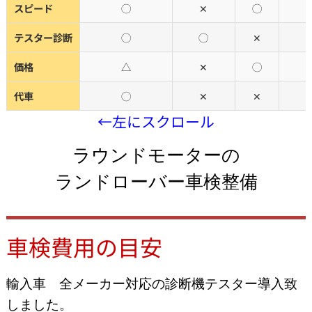
スピード
◯
✕
◯
テスター診断
◯
◯
✕
価格
△
✕
◯
代車
◯
✕
✕
←左にスクロール
ラウンドモーターの
ランドローバー車検整備
車検費用の目安
輸入車 全メーカー対応の診断機テスター導入致
しました。