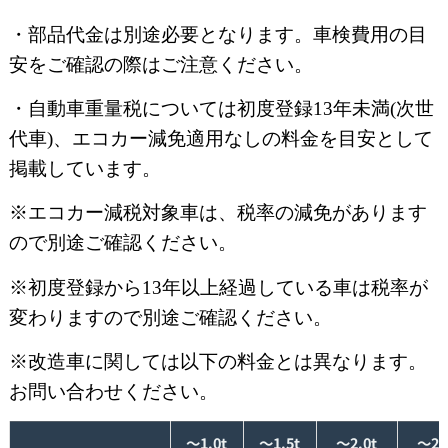
・部品代金は別途必要となります。車検費用の目
安をご確認の際はご注意ください。
・自動車重量税については初度登録13年未満(次世
代車)、エコカー減免適用なしの料金を目安として
掲載しています。
※エコカー減税対象車は、税率の減免があります
ので別途ご確認ください。
※初度登録から13年以上経過している車は税率が
変わりますので別途ご確認ください。
※改造車に関しては以下の料金とは異なります。
お問い合わせください。
～1.0t
～1.5t
～2.0t
～2.