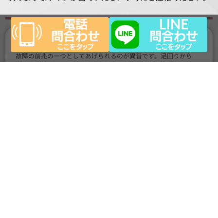
1.異音がする
故障の前兆の一つとしてあげられるのが異音です。足回りから
「ギシッ」という音がしたりエンジンから「キュルキュル」とい
う音がするなど
2. いつもと違う振動がする
アイドリング中にエンジンの鼓動がブルブルと伝わってくるのは
不調のサイン。
走行中の振動は足回りの故障の予兆が考えられます。
3. いつもと違うにおいがする
認識しづらい故障のサインです。焦げ臭いにおいがすればオイル
漏れの可能性が高いです。
電気系のトラブルでは焦げ臭さを感じることもあります。