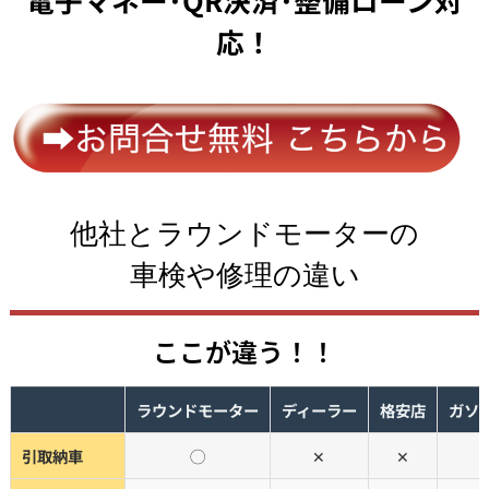
応！
他社とラウンドモーターの
車検や修理の違い
ここが違う！！
ラウンドモーター
ディーラー
格安店
ガソ
引取納車
◯
✕
✕